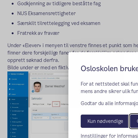
Godkjenning av tidligere beståtte fag
NUS Eksamensrettigheter
Særskilt tilrettelegging ved eksamen
Fratrekk av fravær
Under «Elever» i menyen til venstre finnes et punkt som h
finner dere forskjellige faner for de forskjellige søknadene
opprett søknad derfra.
Osloskolen bruk
Bilde under er med en fiktiv elev.
For at nettstedet skal fu
mens andre sikrer ulik fun
Godtar du alle informasjo
Kun nødvendige
Innstillinger for informa