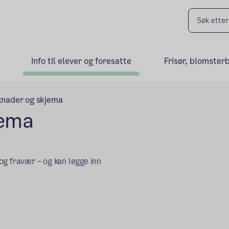
Info til elever og foresatte
Frisør, blomster
knader og skjema
jema
og fravær – og kan legge inn