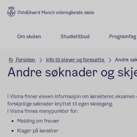
Edvard Munch videregående skole
Om skolen
Studietilbud
Programfag
Hovedseksjon
Forsiden
Info til elever og foresatte
Andre sø
Andre søknader og sk
I Visma finner eleven informasjon om karakterer, eksamen 
forskjellige søknader knyttet til egen skolegang.
I Visma finnes menypunkter for:
Melding om fravær
Klager på karakter