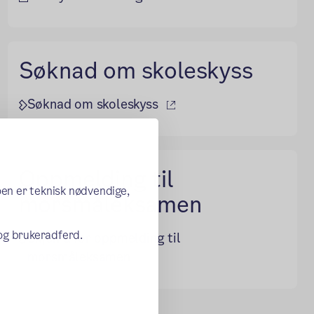
Søknad om skoleskyss
(ekstern lenke)
Søknad om skoleskyss
Oppmelding til
oen er teknisk nødvendige,
morsmåleksamen
 og brukeradferd.
Skjema for oppmelding til
morsmåleksamen