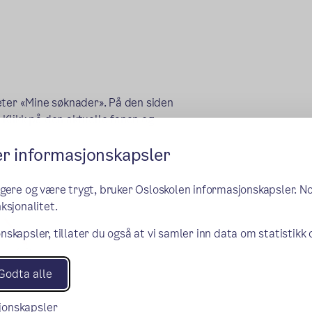
eter «Mine søknader». På den siden
. Klikk på den aktuelle fanen og
er informasjonskapsler
ngere og være trygt, bruker Osloskolen informasjonskapsler. N
ksjonalitet.
nskapsler, tillater du også at vi samler inn data om statistikk
Godta alle
sjonskapsler