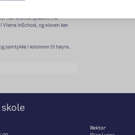
ever har kronisk sykdom, må
i Visma InSchool, og eleven kan
g samtykke i kolonnen til høyre.
 skole
Rektor