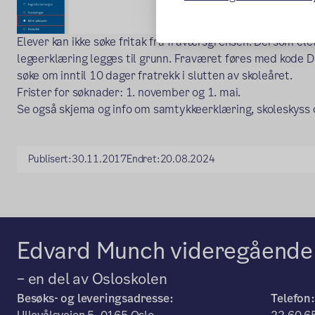
Elever kan ikke søke fritak fra fraværsgrensen. Dersom el
legeerklæring legges til grunn. Fraværet føres med kode D 
søke om inntil 10 dager fratrekk i slutten av skoleåret.
Frister for søknader: 1. november og 1. mai.
Se også skjema og info om samtykkeerklæring, skoleskyss o
Publisert:
30.11.2017
Endret:
20.08.2024
Edvard Munch videregående
– en del av Osloskolen
Besøks- og leveringsadresse:
Telefon: