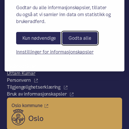
Edvard Munch vgs, PB 6127 Etterstad,
Godtar du alle informasjonskapsler, tillater
0602 Oslo
du også at vi samler inn data om statistikk og
Telefon:
brukeradferd.
22 60 65 00
E-post:
Kun nødvendige
Godta alle
postmottak.edvardmunch.vgs@osloskol
en.no
Innstillinger for informasjonskapsler
Rektor
Ellen Lysne
Webredaktør:
Uttam Kumar
Personvern
Tilgjengelighetserklæring
Bruk av informasjonskapsler
Oslo kommune