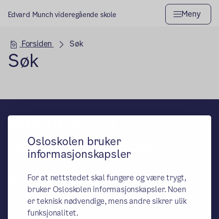
Meny
Edvard Munch videregående skole
Hovedseksjon
Forsiden
Søk
Søk
Edvard Munch
Osloskolen bruker
videregående skole
informasjonskapsler
– en del av Osloskolen
For at nettstedet skal fungere og være trygt,
Besøks- og leveringsadresse:
bruker Osloskolen informasjonskapsler. Noen
Ullevålsveien 5, 0165 Oslo
er teknisk nødvendige, mens andre sikrer ulik
Postadresse:
funksjonalitet.
Oslo kommune, Utdanningsetaten,