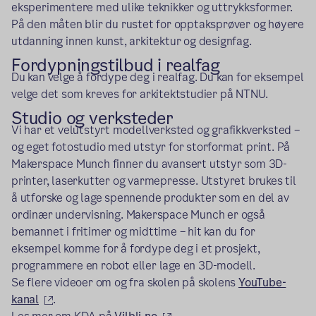
eksperimentere med ulike teknikker og uttrykksformer.
På den måten blir du rustet for opptaksprøver og høyere
utdanning innen kunst, arkitektur og designfag.
Fordypningstilbud i realfag
Du kan velge å fordype deg i realfag. Du kan for eksempel
velge det som kreves for arkitektstudier på NTNU.
Studio og verksteder
Vi har et velutstyrt modellverksted og grafikkverksted –
og eget fotostudio med utstyr for storformat print. På
Makerspace Munch finner du avansert utstyr som 3D-
printer, laserkutter og varmepresse. Utstyret brukes til
å utforske og lage spennende produkter som en del av
ordinær undervisning. Makerspace Munch er også
bemannet i fritimer og midt­time – hit kan du for
eksempel komme for å fordype deg i et prosjekt,
programmere en robot eller lage en 3D-modell.
Se flere videoer om og fra skolen på skolens
YouTube-
(ekstern lenke)
kanal
.
(ekstern lenke)