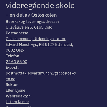
videregående skole
– en del av Osloskolen
Besøks- og leveringsadresse:
Ullevålsveien 5, 0165 Oslo
Postadresse:
Oslo kommune, Utdanningsetaten,
Edvard Munch vgs, PB 6127 Etterstad,
0602 Oslo
Telefon:
22 60 65 00
E-post:
postmottak.edvardmunch.vgs@osloskol
en.no
Rektor
Ellen Lysne
Webredaktør:
Uttam Kumar