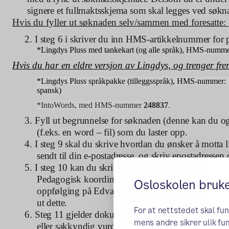
signere et fullmaktsskjema som skal legges ved søkn
Hvis du fyller ut søknaden selv/sammen med foresatte:
2.
I steg 6 i skriver du inn HMS-artikkelnummer for 
*Lingdys Pluss med tankekart (og alle språk),
HMS-numme
Hvis du har en eldre versjon av Lingdys, og trenger f
*Lingdys Pluss språkpakke (tilleggsspråk), HMS-nummer:
spansk)
*
IntoWords, med HMS-nummer
248837
.
3.
Fyll ut begrunnelse for søknaden (denne kan du og
(f.eks. en word – fil) som du laster opp.
4.
I steg 9 skal du skrive hvordan du ønsker å motta li
sendt til din e-postadresse, og skriv epostadressen
5.
I steg 10 kan du skrive oppfølgings- og opplæringsa
Pedagogisk koordinator, (se eksempel i PDF). som
Osloskolen bruk
oppfølging på Edvard Munch vgs. Dersom du velge
ut dette.
For at nettstedet skal fu
6.
Steg 11 gjelder dokumentasjon. Slik dokumentasj
mens andre sikrer ulik fun
eller sakkyndig vurdering fra PPT, uttalelse fra B