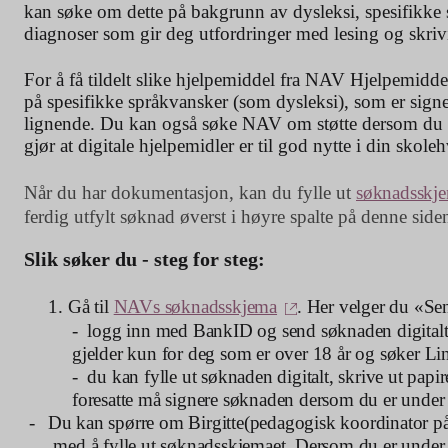
kan søke om dette på bakgrunn av dysleksi, spesifikke 
diagnoser som gir deg utfordringer med lesing og skriv
For å få tildelt slike hjelpemiddel fra NAV Hjelpemid
på spesifikke språkvansker (som dysleksi), som er signe
lignende. Du kan også søke NAV om støtte dersom du 
gjør at digitale hjelpemidler er til god nytte i din skole
Når du har dokumentasjon, kan du fylle ut
søknadsskj
ferdig utfylt søknad øverst i høyre spalte på denne side
Slik søker du - steg for steg:
(ekstern lenke)
1.
Gå til
NAVs søknadsskjema
. Her velger du «Se
- logg inn med BankID og send søknaden digitalt 
gjelder kun for deg som er over 18 år og søker Ling
- du kan fylle ut søknaden digitalt, skrive ut papi
foresatte må signere søknaden dersom du er under 1
-
Du kan spørre om Birgitte(pedagogisk koordinator p
med å fylle ut søknadsskjemaet. Dersom du er under