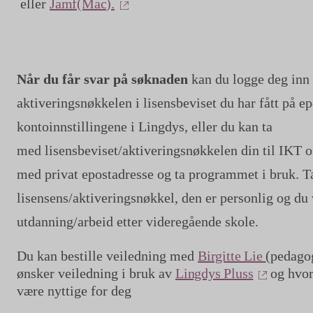
eller
Jamf(Mac).
Når du får svar på søknaden
kan du logge deg inn
aktiveringsnøkkelen i lisensbeviset du har fått på ep
kontoinnstillingene i Lingdys, eller du kan ta
med lisensbeviset/aktiveringsnøkkelen din til IKT og
med privat epostadresse og ta programmet i bruk. T
lisensens/aktiveringsnøkkel, den er personlig og du 
utdanning/arbeid etter videregående skole.
Du kan bestille veiledning
med
Birgitte Lie
(pedago
(ekstern 
ønsker veiledning i bruk av
Lingdys Pluss
og hvor
være nyttige for deg