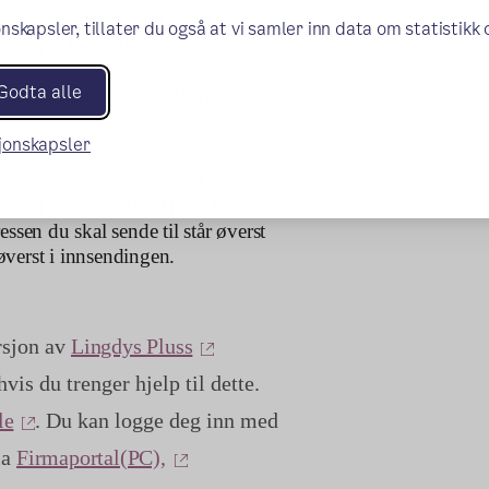
aden din, dersom du søker
nskapsler, tillater du også at vi samler inn data om statistikk
osten, må du skrive ut
Godta alle
arene dine og kontrollerer at alt
sjonskapsler
t med Første side, skriver det ut
om du er under 18), Husk å skrive
ssen du skal sende til står øverst
øverst i innsendingen.
sjon av
Lingdys Pluss
is du trenger hjelp til dette.
(ekstern lenke)
le
. Du kan logge deg inn med
ia
Firmaportal(PC),