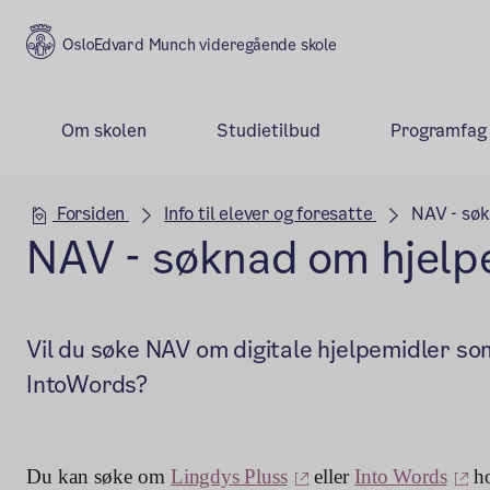
Edvard Munch videregående skole
Om skolen
Studietilbud
Programfag
Hovedseksjon
Forsiden
Info til elever og foresatte
NAV - søk
NAV - søknad om hjelp
Vil du søke NAV om digitale hjelpemidler so
IntoWords?
(ekstern lenke)
(e
Du kan søke om
Lingdys Pluss
eller
Into Words
h