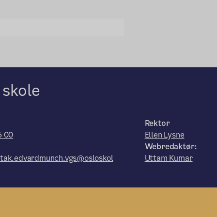
 skole
Rektor
5 00
Ellen Lysne
Webredaktør:
tak.edvardmunch.vgs@osloskol
Uttam Kumar