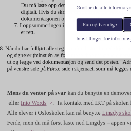
Du må laste opp denne som PDF-vedlegg til søkn
Godtar du alle informasjo
digitalt. Hvis du skriver ut søknaden og sender i p
dokumentasjonen og legge den ved.
Kun nødvendige
7.
I oppsummeringen i steg 12 går du igjennom alle sv
er rett.
Innstillinger for informa
8.
Når du har fullført alle steg ovenfor, laster du ned skjemae
og signerer (minst én av foreldrene dine må signere ders
ut og legge ved dokumentasjon og send det posten.
Adre
på venstre side på Første side i skjemaet, som må legges 
Mens du venter på svar
kan du benytte en demover
(ekstern lenke)
(ekstern lenke)
eller
Into Words
.
Ta kontakt med IKT på skolen hv
Alle elever i Osloskolen kan nå benytte
Lingdys sko
Feide, men du må først laste ned Lingdys – appen v
(ekstern lenke)
(ekstern lenke)