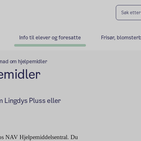
Info til elever og foresatte
Frisør, blomster
nad om hjelpemidler
emidler
m Lingdys Pluss eller
kstern lenke)
os NAV Hjelpemiddelsentral. Du