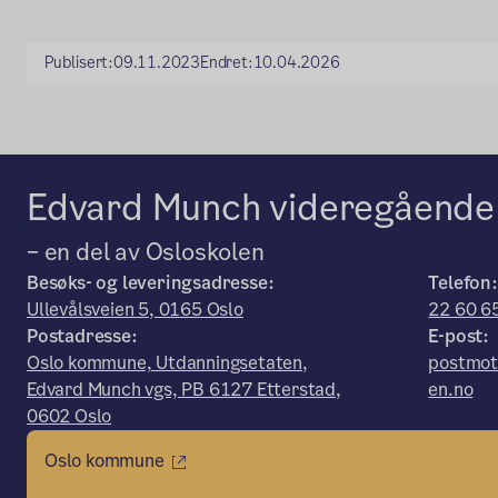
Publisert:
09.11.2023
Endret:
10.04.2026
Edvard Munch videregående
– en del av Osloskolen
Besøks- og leveringsadresse:
Telefon:
Ullevålsveien 5, 0165 Oslo
22 60 6
Postadresse:
E-post:
Oslo kommune, Utdanningsetaten,
postmot
Edvard Munch vgs, PB 6127 Etterstad,
en.no
0602 Oslo
Oslo kommune