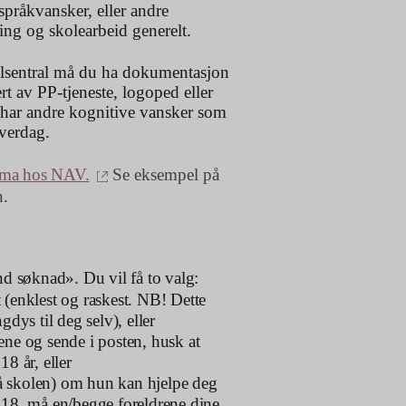
språkvansker, eller andre
ing og skolearbeid generelt.
delsentral må du ha dokumentasjon
rt av PP-tjeneste, logoped eller
har andre kognitive vansker som
hverdag.
(ekstern lenke)
ema hos NAV.
Se eksempel på
n.
nd søknad». Du vil få to valg:
(enklest og raskest. NB! Dette
dys til deg selv), eller
rene og sende i posten, husk at
8 år, eller
å skolen) om hun kan hjelpe deg
 18, må en/begge foreldrene dine