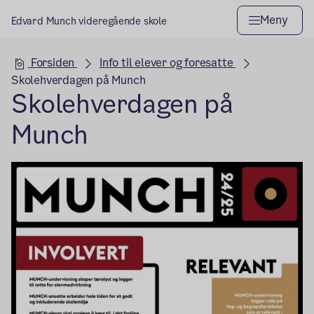
Meny
Edvard Munch videregående skole
Hovedseksjon
Forsiden
Info til elever og foresatte
Skolehverdagen på Munch
Skolehverdagen på
Munch