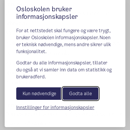
Frister
Osloskolen bruker
Vi forbereder deg til fremtidige studier- og
informasjonskapsler
arbeidsliv.
For at nettstedet skal fungere og være trygt,
Alle frister er derfor å oppfatte som avtaler
bruker Osloskolen informasjonskapsler. Noen
mellom deg og lærer/skole og skal overholdes.
er teknisk nødvendige, mens andre sikrer ulik
funksjonalitet.
Det samme gjelder avtalte
Godtar du alle informasjonskapsler, tillater
vurderingssituasjoner i fag. De er del av
du også at vi samler inn data om statistikk og
progresjonen i læringsarbeidet og trener
brukeradferd.
utholdenhet.
Kun nødvendige
Godta alle
Fravær
Innstillinger for informasjonskapsler
Den viktigste faktoren for å lykkes på skolen er
å være på skolen!