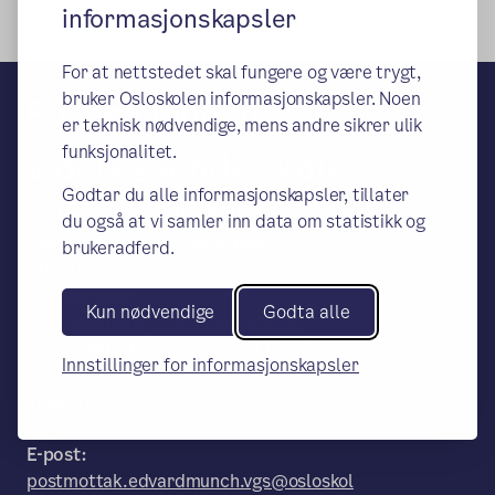
informasjonskapsler
For at nettstedet skal fungere og være trygt,
bruker Osloskolen informasjonskapsler. Noen
Edvard Munch
er teknisk nødvendige, mens andre sikrer ulik
funksjonalitet.
videregående skole
Godtar du alle informasjonskapsler, tillater
– en del av Osloskolen
du også at vi samler inn data om statistikk og
Besøks- og leveringsadresse:
brukeradferd.
Ullevålsveien 5, 0165 Oslo
Postadresse:
Kun nødvendige
Godta alle
Oslo kommune, Utdanningsetaten,
Edvard Munch vgs, PB 6127 Etterstad,
Innstillinger for informasjonskapsler
0602 Oslo
Telefon:
22 60 65 00
E-post:
postmottak.edvardmunch.vgs@osloskol