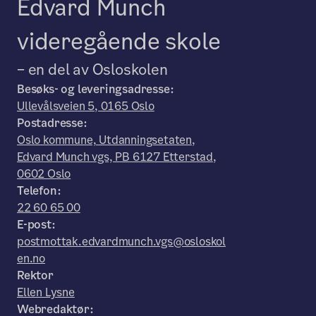
Edvard Munch
videregående skole
– en del av Osloskolen
Besøks- og leveringsadresse:
Ullevålsveien 5, 0165 Oslo
Postadresse:
Oslo kommune, Utdanningsetaten,
Edvard Munch vgs, PB 6127 Etterstad,
0602 Oslo
Telefon:
22 60 65 00
E-post:
postmottak.edvardmunch.vgs@osloskol
en.no
Rektor
Ellen Lysne
Webredaktør: