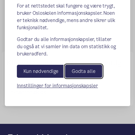
For at nettstedet skal fungere og være trygt,
bruker Osloskolen informasjonskapsler. Noen
er teknisk nødvendige, mens andre sikrer ulik
Publisert:
06.05.2026
Endret:
28.05.2026
funksjonalitet.
Godtar du alle informasjonskapsler, tillater
du også at vi samler inn data om statistikk og
brukeradferd.
Klage på gjennomføring av muntlig
Kun nødvendige
Godta alle
Elevmal klage på
muntlig_muntlig_praktisk_praktisk
Innstillinger for informasjonskapsler
eksamen.docx