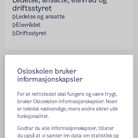
driftsstyret
Ledelse og ansatte
Elevrådet
Driftsstyret
Lån og leie av lokaler
Osloskolen bruker
Utlån og utleie av lokaler på Edvard
informasjonskapsler
Munch vgs
For at nettstedet skal fungere og være trygt,
bruker Osloskolen informasjonskapsler. Noen
er teknisk nødvendige, mens andre sikrer ulik
funksjonalitet.
Jobb på Edvard Munch
(ekstern lenke)
Godtar du alle informasjonskapsler, tillater
Ledige stillinger
du også at vi samler inn data om statistikk og