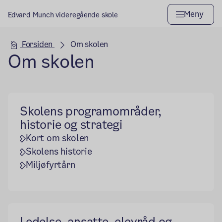
Meny
Edvard Munch videregående skole
Hovedseksjon
Forsiden
Om skolen
Om skolen
Skolens programområder,
historie og strategi
Kort om skolen
Skolens historie
Miljøfyrtårn
Ledelse, ansatte, elevråd og