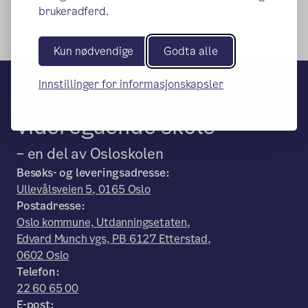
brukeradferd.
Kun nødvendige
Godta alle
Innstillinger for informasjonskapsler
Edvard Munch
videregående skole
– en del av Osloskolen
Besøks- og leveringsadresse:
Ullevålsveien 5, 0165 Oslo
Postadresse:
Oslo kommune, Utdanningsetaten,
Edvard Munch vgs, PB 6127 Etterstad,
0602 Oslo
Telefon:
22 60 65 00
E-post: