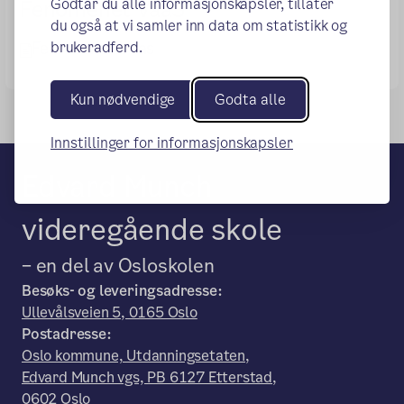
Godtar du alle informasjonskapsler, tillater
Fenomenet VaaS
du også at vi samler inn data om statistikk og
brukeradferd.
Fenomenet Vaas
Kun nødvendige
Godta alle
Innstillinger for informasjonskapsler
Edvard Munch
videregående skole
– en del av Osloskolen
Besøks- og leveringsadresse:
Ullevålsveien 5, 0165 Oslo
Postadresse:
Oslo kommune, Utdanningsetaten,
Edvard Munch vgs, PB 6127 Etterstad,
0602 Oslo